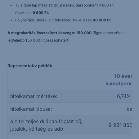
Tulajdoni lap másolati díj:
2 darab
, darabonként 4 800 Ft,
összesen
9 600 Ft.
Folyósítási jutalék: a hitelösszeg 1%-a, azaz
40 000 Ft.
A megtakarítás összesített összege: 150.000
(figyelembe véve a
legfeljebb 150 000 Ft összeghatárt)
Reprezentatív példák
10 éves
kamatperiód
hitelkamat mértéke:
6,74%
hitelkamat típusa:
kama
a hitel teljes díjában foglalt díj,
9 981 856 Ft
jutalék, költség és adó: