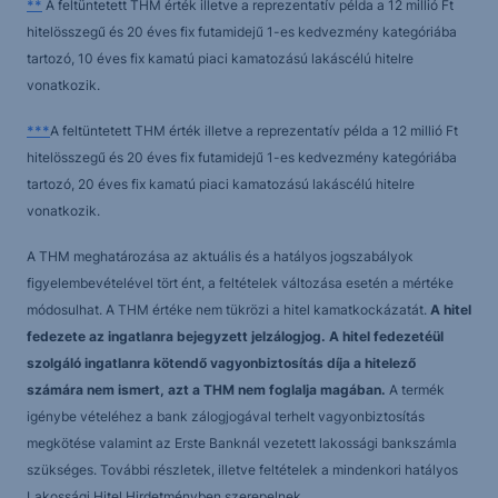
**
A feltüntetett THM érték illetve a reprezentatív példa a 12 millió Ft
hitelösszegű és 20 éves fix futamidejű 1-es kedvezmény kategóriába
tartozó, 10 éves fix kamatú piaci kamatozású lakáscélú hitelre
vonatkozik.
***
A feltüntetett THM érték illetve a reprezentatív példa a 12 millió Ft
hitelösszegű és 20 éves fix futamidejű 1-es kedvezmény kategóriába
tartozó, 20 éves fix kamatú piaci kamatozású lakáscélú hitelre
vonatkozik.
A THM meghatározása az aktuális és a hatályos jogszabályok
figyelembevételével tört ént, a feltételek változása esetén a mértéke
módosulhat. A THM értéke nem tükrözi a hitel kamatkockázatát.
A hitel
fedezete az ingatlanra bejegyzett jelzálogjog. A hitel fedezetéül
szolgáló ingatlanra kötendő vagyonbiztosítás díja a hitelező
számára nem ismert, azt a THM nem foglalja magában.
A termék
igénybe vételéhez a bank zálogjogával terhelt vagyonbiztosítás
megkötése valamint az Erste Banknál vezetett lakossági bankszámla
szükséges. További részletek, illetve feltételek a mindenkori hatályos
Lakossági Hitel Hirdetményben szerepelnek.