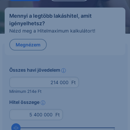
Mennyi a legtöbb lakáshitel, amit
igényelhetsz?
Nézd meg a Hitelmaximum kalkulátort!
Megnézem
Összes havi jövedelem
info
Ft
Minimum 214e Ft
Hitel összege
info
Ft