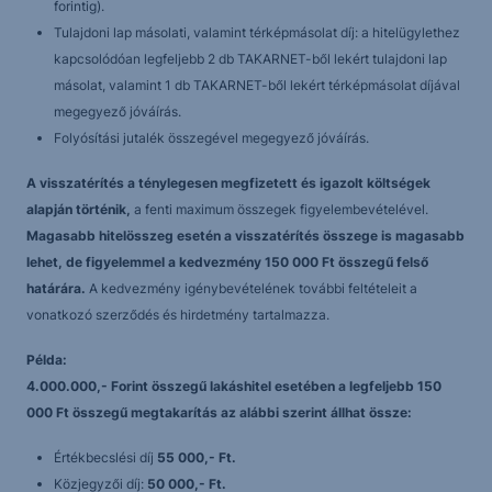
forintig).
Tulajdoni lap másolati, valamint térképmásolat díj: a hitelügylethez
kapcsolódóan legfeljebb 2 db TAKARNET-ből lekért tulajdoni lap
másolat, valamint 1 db TAKARNET-ből lekért térképmásolat díjával
megegyező jóváírás.
Folyósítási jutalék összegével megegyező jóváírás.
A visszatérítés a ténylegesen megfizetett és igazolt költségek
alapján történik,
a fenti maximum összegek figyelembevételével.
Magasabb hitelösszeg esetén a visszatérítés összege is magasabb
lehet, de figyelemmel a kedvezmény 150 000 Ft összegű felső
határára.
A kedvezmény igénybevételének további feltételeit a
vonatkozó szerződés és hirdetmény tartalmazza.
Példa:
4.000.000,- Forint összegű lakáshitel esetében a legfeljebb 150
000 Ft összegű megtakarítás az alábbi szerint állhat össze:
Értékbecslési díj
55 000,- Ft.
Közjegyzői díj:
50 000,- Ft.