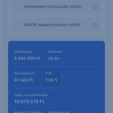
Hitelvédelmi biztosítást kötök
info
UNION lakásbiztosítást kötök
info
Kalkuláció eredménye
Hitelösszeg
Futamidő
5 400 000
Ft
20
év
Havi törlesztő
THM
41 543
Ft
7,28
%
Teljes visszafizetendő
10 070 515
Ft
Kamat (20 évig fix)
Hitel teljes díja