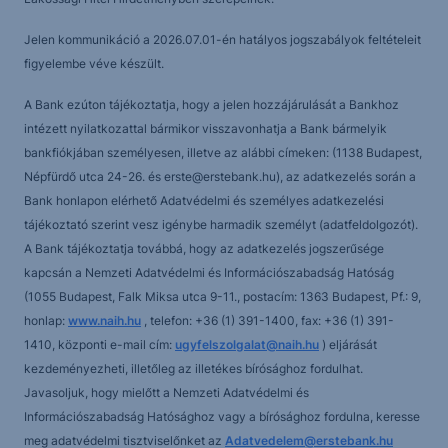
Jelen kommunikáció a 2026.07.01-én hatályos jogszabályok feltételeit
figyelembe véve készült.
A Bank ezúton tájékoztatja, hogy a jelen hozzájárulását a Bankhoz
intézett nyilatkozattal bármikor visszavonhatja a Bank bármelyik
bankfiókjában személyesen, illetve az alábbi címeken: (1138 Budapest,
Népfürdő utca 24-26. és erste@erstebank.hu), az adatkezelés során a
Bank honlapon elérhető Adatvédelmi és személyes adatkezelési
tájékoztató szerint vesz igénybe harmadik személyt (adatfeldolgozót).
A Bank tájékoztatja továbbá, hogy az adatkezelés jogszerűsége
kapcsán a Nemzeti Adatvédelmi és Információszabadság Hatóság
(1055 Budapest, Falk Miksa utca 9-11., postacím: 1363 Budapest, Pf.: 9,
honlap:
www.naih.hu
, telefon: +36 (1) 391-1400, fax: +36 (1) 391-
1410, központi e-mail cím:
ugyfelszolgalat@naih.hu
) eljárását
kezdeményezheti, illetőleg az illetékes bírósághoz fordulhat.
Javasoljuk, hogy mielőtt a Nemzeti Adatvédelmi és
Információszabadság Hatósághoz vagy a bírósághoz fordulna, keresse
meg adatvédelmi tisztviselőnket az
Adatvedelem@erstebank.hu