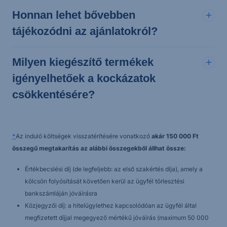
Honnan lehet bővebben
tájékozódni az ajánlatokról?
Milyen kiegészítő termékek
igényelhetőek a kockázatok
csökkentésére?
*
Az induló költségek visszatérítésére vonatkozó
akár 150 000 Ft
összegű megtakarítás az alábbi összegekből állhat össze:
Értékbecslési díj (de legfeljebb: az első szakértés díja), amely a
kölcsön folyósítását követően kerül az ügyfél törlesztési
bankszámláján jóváírásra
Közjegyzői díj: a hitelügylethez kapcsolódóan az ügyfél által
megfizetett díjjal megegyező mértékű jóváírás (maximum 50 000