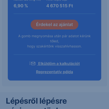
6,90
%
4 670 515
Ft
A gomb megnyomása után pár adatot kérünk
tőled,
hogy szakértőnk visszahívhasson.
Elküldöm a kalkulációt
Reprezentatív példa
Lépésről lépésre