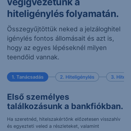
végigvezetünk a
hiteligénylés folyamatán.
Összegyűjtöttük neked a jelzáloghitel
igénylés fontos állomásait és azt is,
hogy az egyes lépéseknél milyen
teendőid vannak.
1. Tanácsadás
2. Hiteligénylés
3. Hitelbí
Első személyes
találkozásunk a bankfiókban.
Ha szeretnéd, hitelszakértőnk előzetesen visszahív
és egyezteti veled a részleteket, valamint