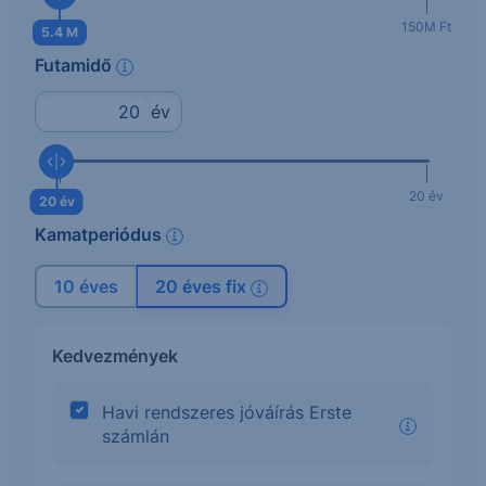
4M Ft
150M Ft
5.4 M
Futamidő
info
év
10 év
20 év
20 év
Kamatperiódus
info
10 éves
20 éves fix
info
Kedvezmények
Havi rendszeres jóváírás Erste
számlán
info