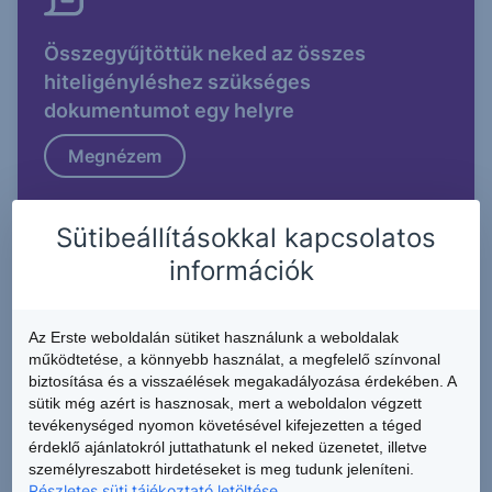
Összegyűjtöttük neked az összes
hiteligényléshez szükséges
dokumentumot egy helyre
Megnézem
Sütibeállításokkal kapcsolatos
információk
Az Erste weboldalán sütiket használunk a weboldalak
működtetése, a könnyebb használat, a megfelelő színvonal
Nézz utána, hogy milyen lakáscélú
biztosítása és a visszaélések megakadályozása érdekében. A
támogatásokat lehet igénybe venni!
sütik még azért is hasznosak, mert a weboldalon végzett
tevékenységed nyomon követésével kifejezetten a téged
Megnézem
érdeklő ajánlatokról juttathatunk el neked üzenetet, illetve
személyreszabott hirdetéseket is meg tudunk jeleníteni.
Részletes süti tájékoztató letöltése