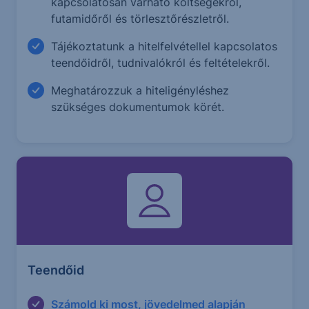
kapcsolatosan várható költségekről,
futamidőről és törlesztőrészletről.
Tájékoztatunk a hitelfelvétellel kapcsolatos
teendőidről, tudnivalókról és feltételekről.
Meghatározzuk a hiteligényléshez
szükséges dokumentumok körét.
Teendőid
Számold ki most, jövedelmed alapján