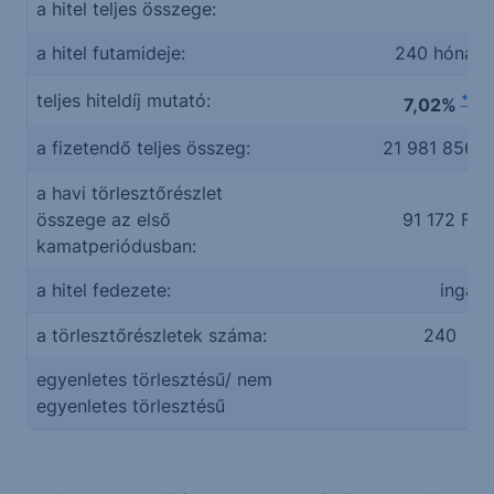
a hitel teljes összege:
a hitel futamideje:
240 hónap
teljes hiteldíj mutató:
**
7,02%
a fizetendő teljes összeg:
21 981 856 F
a havi törlesztőrészlet
összege az első
91 172 Ft
kamatperiódusban:
a hitel fedezete:
ingatl
a törlesztőrészletek száma:
240
egyenletes törlesztésű/ nem
e
egyenletes törlesztésű