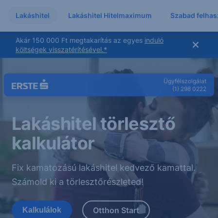
Lakáshitel
Lakáshitel Hitelmaximum
Szabad felhasz
Akár 150 000 Ft megtakarítás az egyes
induló
költségek visszatérítésével.
*
Ügyfélszolgálat
(1) 298 0222
Lakáshitel törlesztő
kalkulátor
Fix kamatozású lakáshitel kedvező kamattal.
Számold ki a törlesztőrészleted!
Otthon Start
Kalkulálok