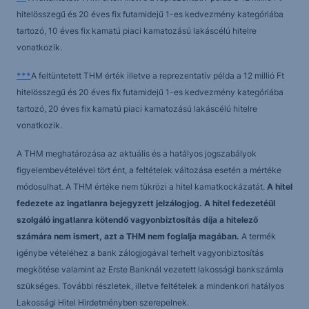
hitelösszegű és 20 éves fix futamidejű 1-es kedvezmény kategóriába
tartozó, 10 éves fix kamatú piaci kamatozású lakáscélú hitelre
vonatkozik.
***
A feltüntetett THM érték illetve a reprezentatív példa a 12 millió Ft
hitelösszegű és 20 éves fix futamidejű 1-es kedvezmény kategóriába
tartozó, 20 éves fix kamatú piaci kamatozású lakáscélú hitelre
vonatkozik.
A THM meghatározása az aktuális és a hatályos jogszabályok
figyelembevételével tört ént, a feltételek változása esetén a mértéke
módosulhat. A THM értéke nem tükrözi a hitel kamatkockázatát.
A hitel
fedezete az ingatlanra bejegyzett jelzálogjog. A hitel fedezetéül
szolgáló ingatlanra kötendő vagyonbiztosítás díja a hitelező
számára nem ismert, azt a THM nem foglalja magában.
A termék
igénybe vételéhez a bank zálogjogával terhelt vagyonbiztosítás
megkötése valamint az Erste Banknál vezetett lakossági bankszámla
szükséges. További részletek, illetve feltételek a mindenkori hatályos
Lakossági Hitel Hirdetményben szerepelnek.