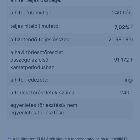
a hitel teljes összege:
a hitel futamideje:
240 hónap
teljes hiteldíj mutató:
**
7,02%
a fizetendő teljes összeg:
21 981 856 F
a havi törlesztőrészlet
összege az első
91 172 Ft
kamatperiódusban:
a hitel fedezete:
ingatl
a törlesztőrészletek száma:
240
egyenletes törlesztésű/ nem
e
egyenletes törlesztésű
**
A feltüntetett THM érték illetve a reprezentatív példa a 12 millió Ft