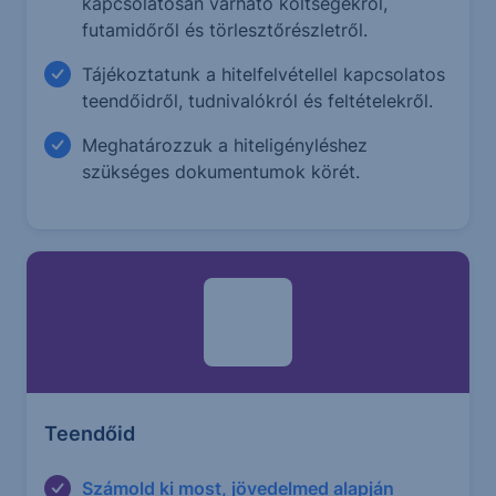
kapcsolatosan várható költségekről,
futamidőről és törlesztőrészletről.
Tájékoztatunk a hitelfelvétellel kapcsolatos
teendőidről, tudnivalókról és feltételekről.
Meghatározzuk a hiteligényléshez
szükséges dokumentumok körét.
Teendőid
Számold ki most, jövedelmed alapján