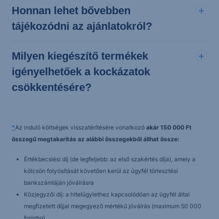
Honnan lehet bővebben
tájékozódni az ajánlatokról?
Milyen kiegészítő termékek
igényelhetőek a kockázatok
csökkentésére?
*
Az induló költségek visszatérítésére vonatkozó
akár 150 000 Ft
összegű megtakarítás az alábbi összegekből állhat össze:
Értékbecslési díj (de legfeljebb: az első szakértés díja), amely a
kölcsön folyósítását követően kerül az ügyfél törlesztési
bankszámláján jóváírásra
Közjegyzői díj: a hitelügylethez kapcsolódóan az ügyfél által
megfizetett díjjal megegyező mértékű jóváírás (maximum 50 000
forintig).