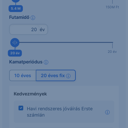
4M Ft
150M Ft
5.4 M
Futamidő
info
év
10 év
20 év
20 év
Kamatperiódus
info
10 éves
20 éves fix
info
Kedvezmények
Havi rendszeres jóváírás Erste
számlán
info