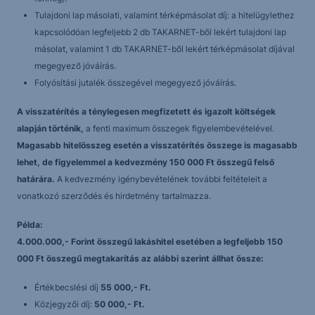
Tulajdoni lap másolati, valamint térképmásolat díj: a hitelügylethez
kapcsolódóan legfeljebb 2 db TAKARNET-ből lekért tulajdoni lap
másolat, valamint 1 db TAKARNET-ből lekért térképmásolat díjával
megegyező jóváírás.
Folyósítási jutalék összegével megegyező jóváírás.
A visszatérítés a ténylegesen megfizetett és igazolt költségek
alapján történik,
a fenti maximum összegek figyelembevételével.
Magasabb hitelösszeg esetén a visszatérítés összege is magasabb
lehet, de figyelemmel a kedvezmény 150 000 Ft összegű felső
határára.
A kedvezmény igénybevételének további feltételeit a
vonatkozó szerződés és hirdetmény tartalmazza.
Példa:
4.000.000,- Forint összegű lakáshitel esetében a legfeljebb 150
000 Ft összegű megtakarítás az alábbi szerint állhat össze:
Értékbecslési díj
55 000,- Ft.
Közjegyzői díj:
50 000,- Ft.