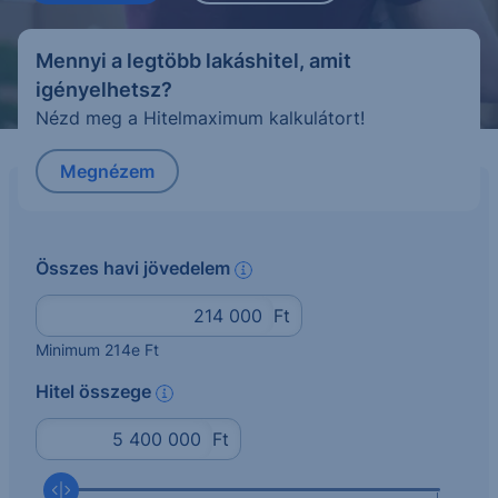
Mennyi a legtöbb lakáshitel, amit
igényelhetsz?
Nézd meg a Hitelmaximum kalkulátort!
Megnézem
Összes havi jövedelem
info
Ft
Minimum 214e Ft
Hitel összege
info
Ft