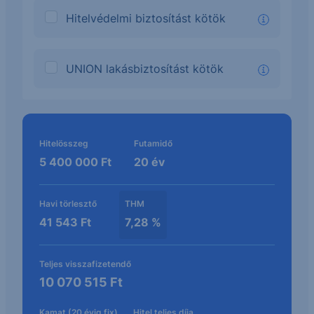
Hitelvédelmi biztosítást kötök
info
UNION lakásbiztosítást kötök
info
Kalkuláció eredménye
Hitelösszeg
Futamidő
5 400 000
Ft
20
év
Havi törlesztő
THM
41 543
Ft
7,28
%
Teljes visszafizetendő
10 070 515
Ft
Kamat (20 évig fix)
Hitel teljes díja