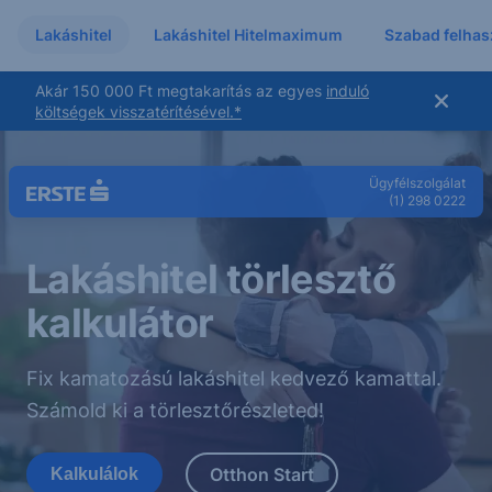
Lakáshitel
Lakáshitel Hitelmaximum
Szabad felhasz
Akár 150 000 Ft megtakarítás az egyes
induló
költségek visszatérítésével.
*
Ügyfélszolgálat
(1) 298 0222
Lakáshitel törlesztő
kalkulátor
Fix kamatozású lakáshitel kedvező kamattal.
Számold ki a törlesztőrészleted!
Otthon Start
Kalkulálok