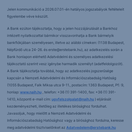
Jelen kommunikáció a 2026.07.01-én hatályos jogszabályok feltételeit
figyelembe véve készült.
A Bank ezúton tájékoztatja, hogy a jelen hozzájárulását a Bankhoz
intézett nyilatkozattal bármikor visszavonhatja a Bank bármelyik
bankfiókjában személyesen, illetve az alábbi címeken: (1138 Budapest,
Népfürdő utca 24-26. és erste@erstebank.hu), az adatkezelés során a
Bank honlapon elérhető Adatvédelmi és személyes adatkezelési
tájékoztató szerint vesz igénybe harmadik személyt (adatfeldolgozót).
A Bank tájékoztatja továbbá, hogy az adatkezelés jogszerűsége
kapcsán a Nemzeti Adatvédelmi és Információszabadság Hatóság
(1055 Budapest, Falk Miksa utca 9-11., postacím: 1363 Budapest, Pf.: 9,
honlap:
www.naih.hu
, telefon: +36 (1) 391-1400, fax: +36 (1) 391-
1410, központi e-mail cím:
ugyfelszolgalat@naih.hu
) eljárását
kezdeményezheti, illetőleg az illetékes bírósághoz fordulhat.
Javasoljuk, hogy mielőtt a Nemzeti Adatvédelmi és
Információszabadság Hatósághoz vagy a bírósághoz fordulna, keresse
meg adatvédelmi tisztviselőnket az
Adatvedelem@erstebank.hu