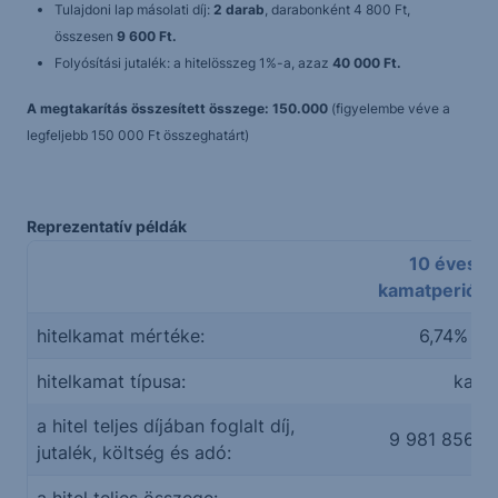
Tulajdoni lap másolati díj:
2 darab
, darabonként 4 800 Ft,
összesen
9 600 Ft.
Folyósítási jutalék: a hitelösszeg 1%-a, azaz
40 000 Ft.
A megtakarítás összesített összege: 150.000
(figyelembe véve a
legfeljebb 150 000 Ft összeghatárt)
Reprezentatív példák
10 éves
kamatperiód
hitelkamat mértéke:
6,74%
hitelkamat típusa:
kama
a hitel teljes díjában foglalt díj,
9 981 856 Ft
jutalék, költség és adó: