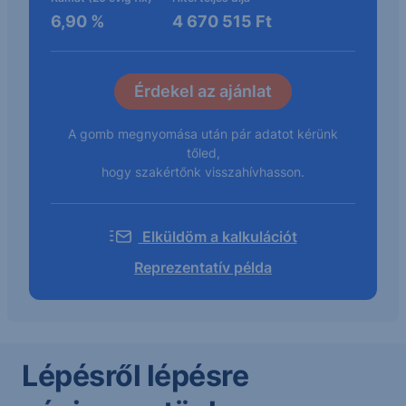
6,90
%
4 670 515
Ft
A gomb megnyomása után pár adatot kérünk
tőled,
hogy szakértőnk visszahívhasson.
Elküldöm a kalkulációt
Reprezentatív példa
Lépésről lépésre