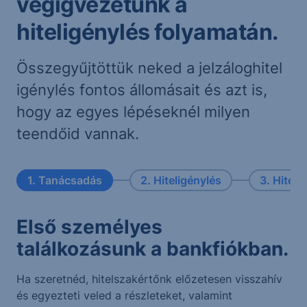
végigvezetünk a
hiteligénylés folyamatán.
Összegyűjtöttük neked a jelzáloghitel
igénylés fontos állomásait és azt is,
hogy az egyes lépéseknél milyen
teendőid vannak.
1. Tanácsadás
2. Hiteligénylés
3. Hitelbí
Első személyes
találkozásunk a bankfiókban.
Ha szeretnéd, hitelszakértőnk előzetesen visszahív
és egyezteti veled a részleteket, valamint