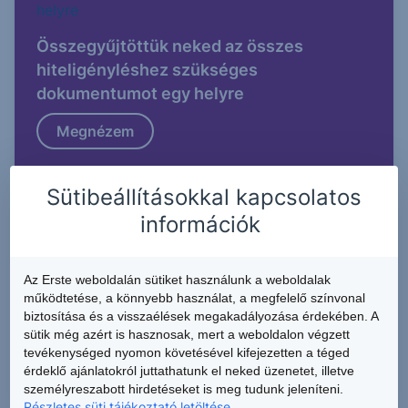
Összegyűjtöttük neked az összes
hiteligényléshez szükséges
dokumentumot egy helyre
Megnézem
Sütibeállításokkal kapcsolatos
információk
Az Erste weboldalán sütiket használunk a weboldalak
Nézz utána, hogy milyen lakáscélú
működtetése, a könnyebb használat, a megfelelő színvonal
biztosítása és a visszaélések megakadályozása érdekében. A
támogatásokat lehet igénybe venni!
sütik még azért is hasznosak, mert a weboldalon végzett
tevékenységed nyomon követésével kifejezetten a téged
Megnézem
érdeklő ajánlatokról juttathatunk el neked üzenetet, illetve
személyreszabott hirdetéseket is meg tudunk jeleníteni.
Részletes süti tájékoztató letöltése